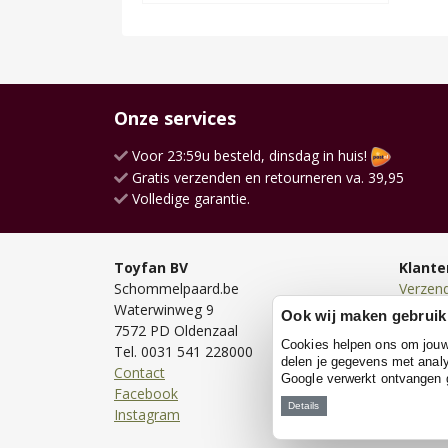
Onze services
Voor 23:59u besteld, dinsdag in huis!
Gratis verzenden en retourneren va. 39,95
Volledige garantie.
Toyfan BV
Klante
Schommelpaard.be
Verzen
Waterwinweg 9
Bezorg
Ook wij maken gebruik
7572 PD Oldenzaal
Bestell
Cookies helpen ons om jouw e
Tel. 0031 541 228000
Betale
delen je gegevens met analy
Contact
Retour
Google verwerkt ontvangen
Facebook
Garanti
Details
Instagram