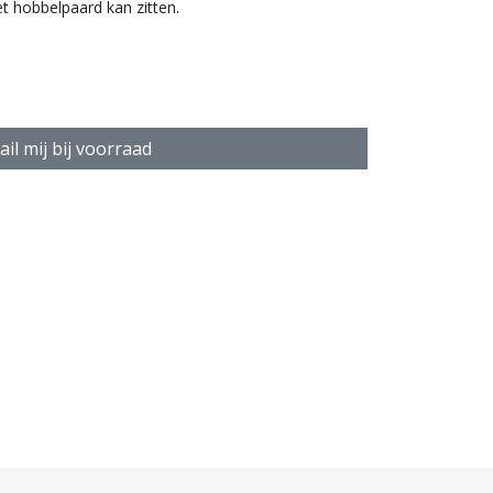
t hobbelpaard kan zitten.
il mij bij voorraad
nderen vanaf 1 jaar