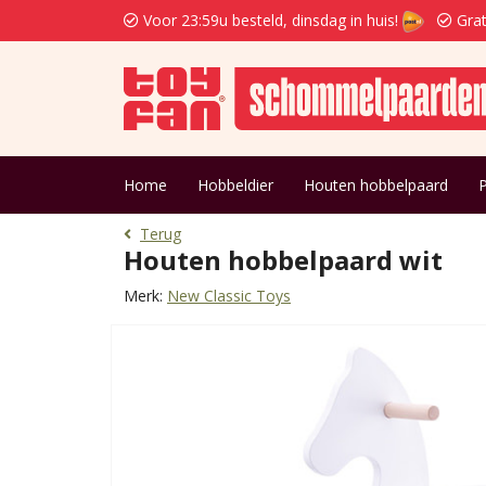
Voor 23:59u besteld, dinsdag in huis!
Grat
Home
Hobbeldier
Houten hobbelpaard
Terug
Houten hobbelpaard wit
Merk:
New Classic Toys