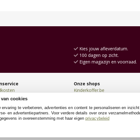
Kies jouw afleverdatum.
100 dagen op zicht.
Eigen magazijn en voorraad.
nservice
Onze shops
dkosten
Kinderkoffer.be
en
Loopauto.be
 van cookies
en
Driewieler.be
rvaring te verbeteren, advertenties en content te personaliseren en inzicht
n
Loopfiets.be
se- en advertentiepartners. Voor verdere details over onze verzamelmethod
neren
SpeeltentXL.be
 gegevens in overeenstemming met haar eigen
privacybeleid
e
Poppenwagen.be
Poppenhuis.be