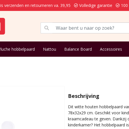
is verzenden en retourneren va. 39,95
Volledige garantie
100 
Pluche hobbelpaard
Nattou
Balance Board
Accessoires
Beschrijving
Dit witte houten hobbelpaard va
78x32x29 cm. Geschikt voor kind
kraamcadeau te geven. Dankzij de
kinderkamer? Het hobbelpaard i