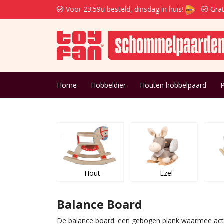
Voor 23:59u besteld, dinsdag in huis!
Grat
Home
Hobbeldier
Houten hobbelpaard
Hout
Ezel
Balance Board
De balance board: een gebogen plank waarmee actie