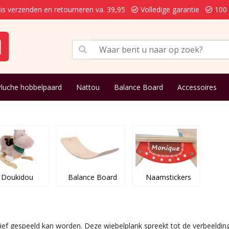
is verzenden en retourneren va. 39,95
Volledige garantie
100 
Pluche hobbelpaard
Nattou
Balance Board
Accessoires
Doukidou
Balance Board
Naamstickers
f gespeeld kan worden. Deze wiebelplank spreekt tot de verbeelding